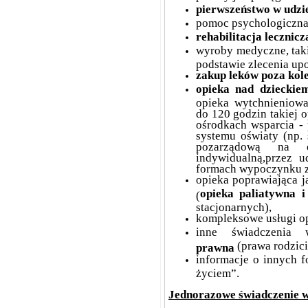
pierwszeństwo w udzi
pomoc psychologiczna 
rehabilitacja lecznicz
wyroby medyczne, takie
podstawie zlecenia up
zakup leków poza kol
opieka nad dzieckie
opieka wytchnieniowa
do 120 godzin takiej 
ośrodkach wsparcia -
systemu oświaty (np.
pozarządową na 
indywidualną,przez u
formach wypoczynku 
opieka poprawiająca j
opieka paliatywna 
(
stacjonarnych),
kompleksowe usługi op
inne świadczenia
(prawa rodzici
prawna
informacje o innych 
życiem”.
Jednorazowe świadczenie w