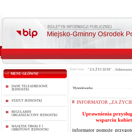
Miejsko-Gminny Ośrodek P
Jesteś tutaj:
"ZA ŻYCIEM" - Jednorazowe
MENU GŁÓWNE
Od:
Do:
DANE TELEADRESOWE
Wyszukiwarka
JEDNOSTKI
STATUT JEDNOSTKI
INFORMATOR ,,ZA ŻYCI
REGULAMIN
Uprawnienia przysłu
ORGANIZACYJNY JEDNOSTKI
wsparciu kobiet
MAJĄTEK TRWAŁY I
nformator pomoże przygoto
OBROTOWY JEDNOSTKI
I