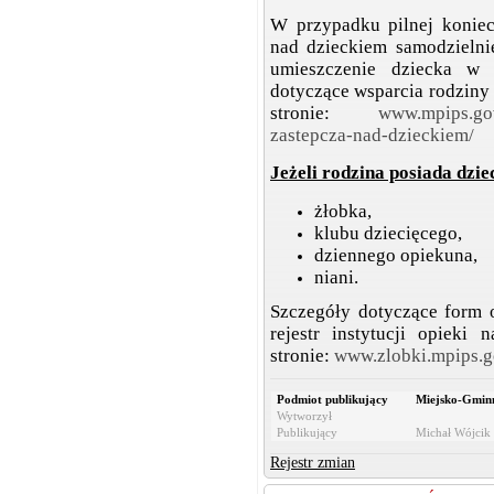
W przypadku pilnej koniec
nad dzieckiem samodzielni
umieszczenie dziecka w r
dotyczące wsparcia rodziny 
stronie:
www.mpips.gov
zastepcza-nad-dzieckiem/
Jeżeli rodzina posiada dzie
żłobka,
klubu dziecięcego,
dziennego opiekuna,
niani.
Szczegóły dotyczące form 
rejestr instytucji opieki
stronie:
www.zlobki.mpips.g
Podmiot publikujący
Miejsko-Gmin
Wytworzył
Publikujący
Michał Wójcik 
Rejestr zmian