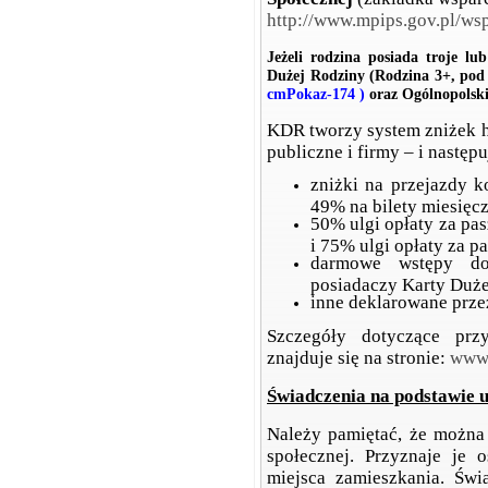
http://www.mpips.gov.pl/wsp
Jeżeli rodzina posiada troje l
Dużej Rodziny (Rodzina 3+, po
cmPokaz-174
)
oraz Ogólnopolski
KDR tworzy system zniżek h
publiczne i firmy – i nastę
zniżki na przejazdy k
49% na bilety miesięc
50% ulgi opłaty za pa
i 75% ulgi opłaty za pa
darmowe wstępy do
posiadaczy Karty Duże
inne deklarowane prz
Szczegóły dotyczące pr
znajduje się na stronie:
www.
Świadczenia na podstawie 
Należy pamiętać, że można
społecznej. Przyznaje je 
miejsca zamieszkania. Świ