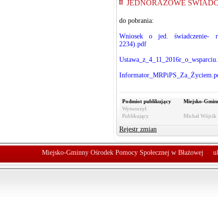
JEDNORAZOWE ŚWIADC
do pobrania:
Wniosek o jed. świadczenie- r
2234).pdf
Ustawa_z_4_11_2016r_o_wsparciu.
Informator_MRPiPS_Za_Życiem.p
Podmiot publikujący
Miejsko-Gmin
Wytworzył
Publikujący
Michał Wójcik 
Rejestr zmian
Miejsko-Gminny Ośrodek Pomocy Społecznej w Błażowej
u