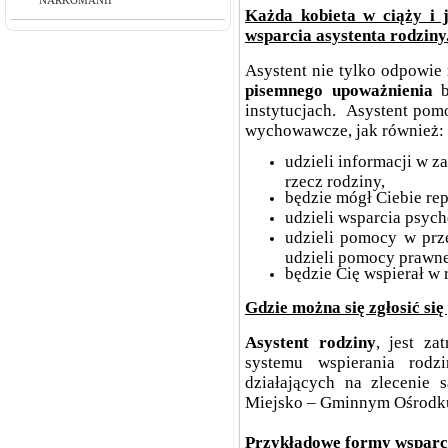
NARKOMANII
Każda kobieta w ciąży i 
wsparcia asystenta rodziny
Asystent nie tylko odpowie 
pisemnego upoważnienia
instytucjach. Asystent pom
wychowawcze, jak również:
udzieli informacji w z
rzecz rodziny,
będzie mógł Ciebie rep
udzieli wsparcia psyc
udzieli pomocy w pr
udzieli pomocy prawn
będzie Cię wspierał w
Gdzie można się zgłosić si
Asystent rodziny
, jest za
systemu wspierania rodz
działających na zleceni
Miejsko – Gminnym Ośrodku
Przykładowe formy wsparci