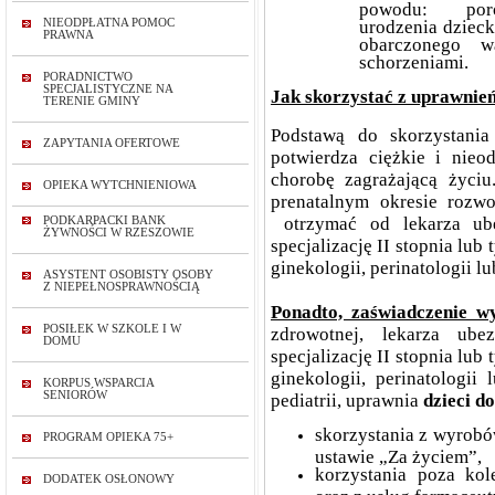
powodu: poron
NIEODPŁATNA POMOC
urodzenia dzieck
PRAWNA
obarczonego w
schorzeniami.
PORADNICTWO
SPECJALISTYCZNE NA
Jak skorzystać z uprawnie
TERENIE GMINY
Podstawą do skorzystani
ZAPYTANIA OFERTOWE
potwierdza ciężkie i nieo
chorobę zagrażającą życiu
OPIEKA WYTCHNIENIOWA
prenatalnym okresie rozw
otrzymać od lekarza ube
PODKARPACKI BANK
ŻYWNOŚCI W RZESZOWIE
specjalizację II stopnia lub 
ginekologii, perinatologii lu
ASYSTENT OSOBISTY OSOBY
Z NIEPEŁNOSPRAWNOŚCIĄ
Ponadto, zaświadczenie w
POSIŁEK W SZKOLE I W
zdrowotnej, lekarza ube
DOMU
specjalizację II stopnia lub 
ginekologii, perinatologii 
KORPUS WSPARCIA
SENIORÓW
pediatrii, uprawnia
dzieci do 
skorzystania z wyrob
PROGRAM OPIEKA 75+
ustawie „Za życiem”,
korzystania poza kol
DODATEK OSŁONOWY
oraz z usług farmaceu