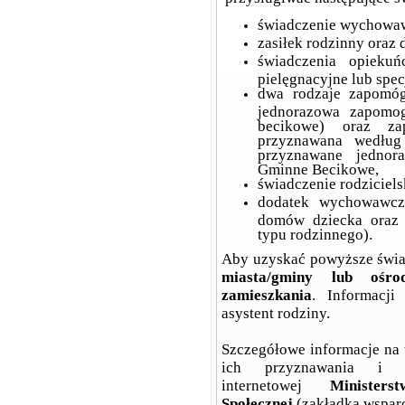
świadczenie wychowaw
zasiłek rodzinny oraz 
świadczenia opiekuńc
pielęgnacyjne lub spec
dwa rodzaje zapomóg
jednorazowa zapomog
becikowe) oraz za
przyznawana wedłu
przyznawane jednor
Gminne Becikowe,
świadczenie rodziciels
dodatek wychowawczy
domów dziecka oraz
typu rodzinnego).
Aby uzyskać powyższe świa
miasta/gminy lub ośr
zamieszkania
. Informacji
asystent rodziny.
Szczegółowe informacje na 
ich przyznawania i 
internetowej
Minister
Społecznej
(zakładka wsparc