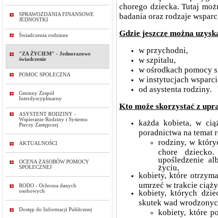
chorego dziecka. Tutaj możn
SPRAWOZDANIA FINANSOWE
badania oraz rodzaje wsparc
JEDNOSTKI
Gdzie jeszcze można uzysk
Świadczenia rodzinne
w przychodni,
"ZA ŻYCIEM" - Jednorazowe
w szpitalu,
świadczenie
w ośrodkach pomocy s
POMOC SPOŁECZNA
w instytucjach wsparci
od asystenta rodziny.
Gminny Zespół
Interdyscyplinarny
Kto może skorzystać z upr
ASYSTENT RODZINY -
Wspieranie Rodziny i Systemu
każda kobieta, w ciąż
Pieczy Zastępczej
poradnictwa na temat 
rodziny, w który
AKTUALNOŚCI
chore dziecko.
upośledzenie al
OCENA ZASOBÓW POMOCY
życiu,
SPOŁECZNEJ
kobiety, które otrzym
umrzeć w trakcie ciąży
RODO - Ochrona danych
osobowych
kobiety, których dzi
skutek wad wrodzonyc
Dostęp do Informacji Publicznej
kobiety, które 