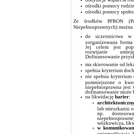
ośrodki pomocy rodzin
ośrodki pomocy społec
Ze środków PFRON (Pań
Niepełnosprawnych) można 
do uczestnictwa w
zorganizowana forma 
Jej celem jest pop
rozwijanie umiej
Dofinansowanie przysł
ma skierowanie od lek
spełnia kryterium doc
nie spełnia kryterium
pomniejszone o kwot
niepełnosprawna jest w
dofinansowanie może b
na likwidację
barier
:
architektoniczn
lub mieszkaniu o
np. dostosow
niepełnospraw
wózkowicza, lik
w komunikowan
uniemożliwiają 