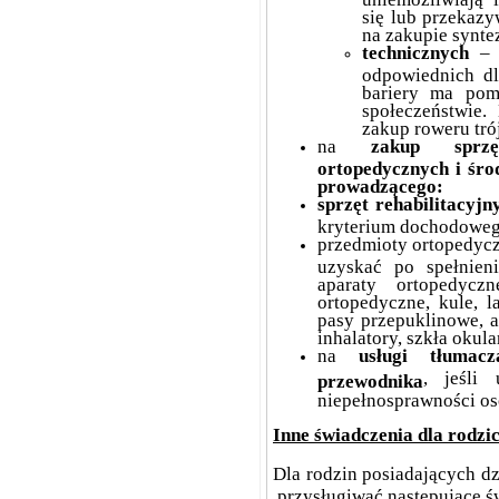
się lub przekaz
na zakupie synte
technicznych
– z
odpowiednich dl
bariery ma pom
społeczeństwie.
zakup roweru tr
na
zakup sprzę
ortopedycznych i śro
prowadzącego:
sprzęt rehabilitacyjn
kryterium dochodoweg
przedmioty ortopedycz
uzyskać po spełnien
aparaty ortopedycz
ortopedyczne, kule, l
pasy przepuklinowe, a
inhalatory, szkła okula
na
usługi tłuma
, jeśli
przewodnika
niepełnosprawności os
Inne świadczenia dla rodzi
Dla rodzin posiadających dz
przysługiwać następujące ś