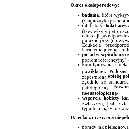
Okres okołoporodowy:
badania
, które wykry
(diagnostyka prenataln
od 4 do 9
dodatkowyc
(tzw. wizyty patronaż
edukacji przedporodow
położne przygotowywać
Edukacja przedporo
karmienia piersią i rod
poród w szpitalu na 
poziom referencyjny) 
koordynowana opieka 
powikłanej. Podcza
opiekę po
zapewnioną
zgodnie ze standarda
Nowor
patologiczną.
,
neonatologiczną
wsparcie kobiety ka
zwłaszcza, jeśli dzi
tygodnia ciąży lub wa
Dziecko z orzeczoną niepe
porady jak pielęgnow