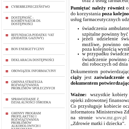
CYBERBEZPIECZEŃSTWO
Pamiętać należy również
o
do korzystania
poza kolejn
DOSTĘPNOŚĆ -
usług farmaceutycznych udzi
KOORDYNATOR DS.
DOSTĘPNOŚCI
świadczenia ambulatory
szpitalne powinny być
REFUNDACJA PODATKU VAT
jeżeli udzielenie św
(DODATEK GAZOWY)
możliwe, powinno ono
poza kolejnością wyni
BON ENERGETYCZNY
w przypadku świadcze
świadczenie powinno z
DEKLARACJA DOSTĘPNOŚCI
dni roboczych od dnia 
Dokumentem potwierdzają
OBOWIĄZEK INFORMACYJNY
ciąży
jest
zaświadczenie 
GMINNA STRATEGIA
dokumentem potwierdzając
ROZWIĄZYWANIA
PROBLEMÓW SPOŁECZNYCH
Ważne:
wszystkie kobiety
SPRAWOZDANIE Z
opieki zdrowotnej finansow
DZIAŁALNOŚCI OŚRODKA
Co przysługuje kobiecie oc
informatora Ministerstwa Z
GMINNY PROGRAM
PROFILAKTYKI I
na stronie
www.mz.gov.pl
ROZWIĄZYWANIA
„Zdrowie matki i dziecka”.
PROBLEMÓW
ALKOHOLOWYCH I