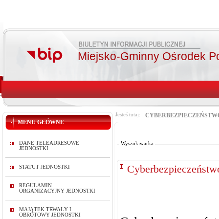
Miejsko-Gminny Ośrodek P
Jesteś tutaj:
CYBERBEZPIECZEŃSTW
MENU GŁÓWNE
Od:
Do:
DANE TELEADRESOWE
Wyszukiwarka
JEDNOSTKI
Cyberbezpieczeństw
STATUT JEDNOSTKI
REGULAMIN
ORGANIZACYJNY JEDNOSTKI
MAJĄTEK TRWAŁY I
OBROTOWY JEDNOSTKI