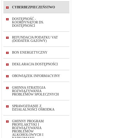
CYBERBEZPIECZEŃSTWO
DOSTĘPNOŚĆ -
KOORDYNATOR DS.
DOSTĘPNOŚCI
REFUNDACJA PODATKU VAT
(DODATEK GAZOWY)
BON ENERGETYCZNY
DEKLARACJA DOSTĘPNOŚCI
OBOWIĄZEK INFORMACYJNY
GMINNA STRATEGIA
ROZWIĄZYWANIA
PROBLEMÓW SPOŁECZNYCH
SPRAWOZDANIE Z
DZIAŁALNOŚCI OŚRODKA
GMINNY PROGRAM
PROFILAKTYKI I
ROZWIĄZYWANIA
PROBLEMÓW
ALKOHOLOWYCH I