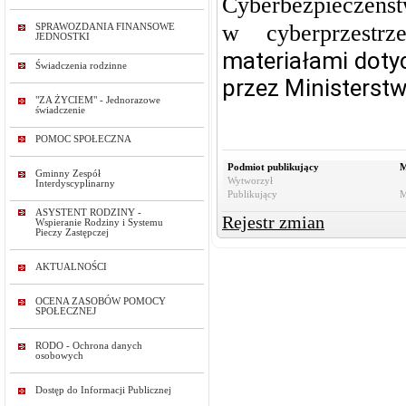
Cyberbezpieczeńst
w cyberprzestr
SPRAWOZDANIA FINANSOWE
JEDNOSTKI
materiałami dot
Świadczenia rodzinne
przez Ministerstw
"ZA ŻYCIEM" - Jednorazowe
świadczenie
POMOC SPOŁECZNA
Podmiot publikujący
M
Gminny Zespół
Wytworzył
Interdyscyplinarny
Publikujący
M
ASYSTENT RODZINY -
Rejestr zmian
Wspieranie Rodziny i Systemu
Pieczy Zastępczej
AKTUALNOŚCI
OCENA ZASOBÓW POMOCY
SPOŁECZNEJ
RODO - Ochrona danych
osobowych
Dostęp do Informacji Publicznej